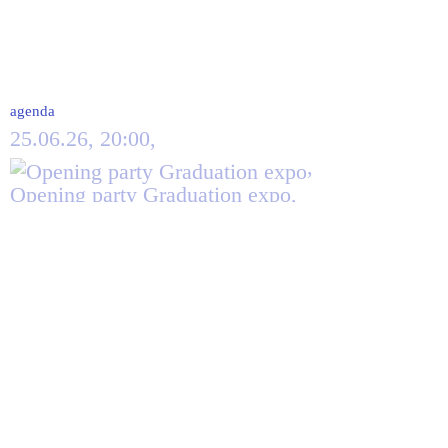
agenda
25.06.26, 20:00,
,
Opening party Graduation expo,
Campus Bijloke, Louis Van
Houttetuin
tentoonstelling
25.06.26, 15:00,
,
Expo en performances donderdag,
Campus Bijloke
tentoonstelling
26.06.26, 12:00,
,
Expo en performances vrijdag,