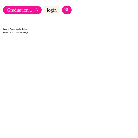
Graduation
...
login
NL
Noor Vandenbulcke
interieurvormgeving